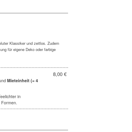
oluter Klassiker und zeitlos. Zudem
zung für eigene Deko oder farbige
8,00 €
und
Mieteinheit (= 4
elichter in
d Formen.