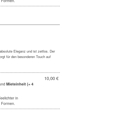
d Formen.
bsolute Eleganz und ist zeitlos. Der
rgt für den besonderen Touch auf
10,00 €
und
Mieteinheit (= 4
elichter in
d Formen.