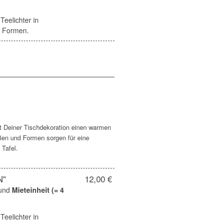
Teelichter in
d Formen.
ht Deiner Tischdekoration einen warmen
ßen und Formen sorgen für eine
 Tafel.
N"
12,00 €
und
Mieteinheit (= 4
Teelichter in