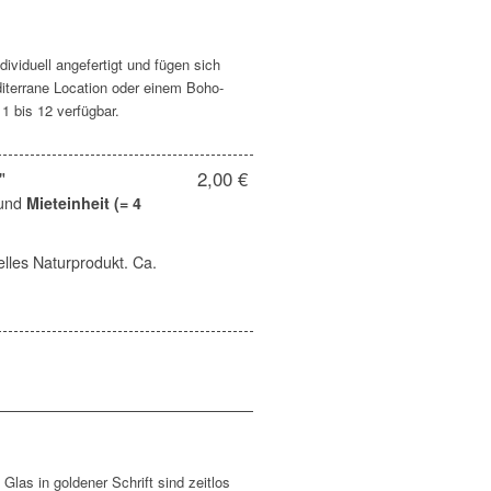
ividuell angefertigt und fügen sich
diterrane Location oder einem Boho-
1 bis 12 verfügbar.
"
2,00 €
und
Mieteinheit (= 4
uelles Naturprodukt. Ca.
las in goldener Schrift sind zeitlos