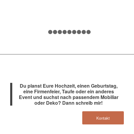
1
2
3
4
5
6
7
8
9
10
Du planst Eure Hochzeit, einen Geburtstag,
eine Firmenfeier, Taufe oder ein anderes
Event und suchst nach passendem Mobiliar
oder Deko? Dann schreib mir!
Kontakt